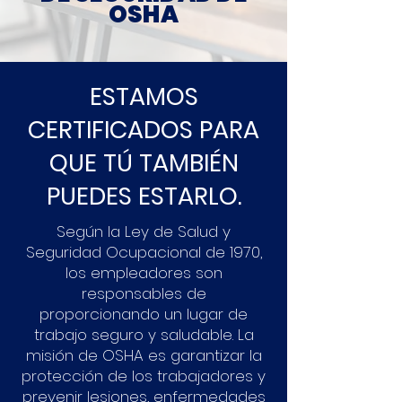
OSHA
ESTAMOS
CERTIFICADOS PARA
QUE TÚ TAMBIÉN
PUEDES ESTARLO.
Según la Ley de Salud y
Seguridad Ocupacional de 1970,
los empleadores son
responsables de
proporcionando un lugar de
trabajo seguro y saludable. La
misión de OSHA es garantizar la
protección de los trabajadores y
prevenir lesiones, enfermedades